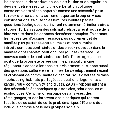
les processus de production, de distribution et de régulation
devraient être le résultat d’une délibération politique
consciente et explicite apparaît comme une nécessité pour
faire exister ce « droit » autrement que sur le papier. A ces
considérations s’ajoutent les lectures induites par les
questions écologiques, qui invitent notamment à limiter, voire à
stopper, l’urbanisation des sols naturels, et à réintroduire de la
biodiversité dans les espaces densément peuplés. En somme,
les nécessités d’occuper l’espace plus sobrement et de
manière plus partagée entre humains et non humains
introduisent des contraintes et des enjeux nouveaux dans la
manière dont l’habitat peut occuper (ou pas) l’espace. Ce
nouveau cadre de contraintes, au-delà d’interroger, sur le plan
politique, la propriété privée comme principal principe
régulateur d’accès à l’espace de la vie domestique, pose aussi
des questions culturelles et intimes. Le développement récent
et croissant de communautés d’habitat, sous diverses formes
– cohousing, habitats partagés, colocations, logements «
kangourou », community land trusts, ZADs – répond autant à
des nécessités économiques que sociales, relationnelles et
écologiques. Ce numéro regroupe des analyses, des
témoignages, et des interventions plastiques qui tentent
toustes de se saisir de cette problématique, à l’échelle des
individus comme à celle des groupes sociaux.